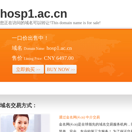
hosp1.ac.cn
您正在访问的域名可以转让!This domain name is for sale!
一口价出售中！
域名
hosp1.ac.cn
Domain Name:
售价
CNY 6497.00
Listing Price:
立即购买
BUY NOW
>>
>>
域名交易方式：
通过金名网(4.cn) 中介交易
金名网(4.cn)是全球领先的域名交易服务机
简单、安全、专业的第三方服务！ 为了保证交